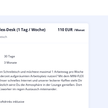
ex-Desk (1 Tag / Woche)
110 EUR
/ Monat
atisch
30 Tage
3 Monate
xen Schreibtisch und möchtest maximal 1 Arbeitstag pro Woche
jederzeit aufgeräumten Arbeitsplatz nutzen? Mit dem MINI-FLEX
! Unser schnelles Internet und unserer leckerer Kaffee steht Dir
tzlich wirst Du die Atmosphäre in der Lounge genießen. Dort
n Coworker im regen Austausch miteinander.
oftdrinks inklusive